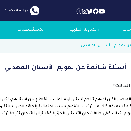
دردشة نصية
مات
المدونة الطبية
المستشفيات
 تقويم الأسنان المعدني
 عنا
أسئلة شائعة عن تقويم الأسنان المعدني
لاجك الطبية
لحالات؟
التوظيف
لمرضى الذين لديهم تزاحم أسنان أو فراغات أو تقاطع بين أسنانهم، لكن 
لثة فقد يعيقه ذلك من تركيب التقويم بسبب احتمالية إلحاقه الضرر باللث
ويم. كذلك ففي حالة تيجان الأسنان الجزئية فقد تزال التيجان نتيجة تركيب