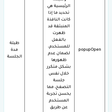
الرئيسية هي
تحديد ما إذا
كانت النافذة
المنبثقة قد
ظهرت
بالفعل
طيلة
للمستخدم،
popupOpen
مدة
لضمان عدم
الجلسة
ظهورها
بشكل متكرر
خلال نفس
جلسة
التصفح، مما
يحسن تجربة
المستخدم
عن طريق