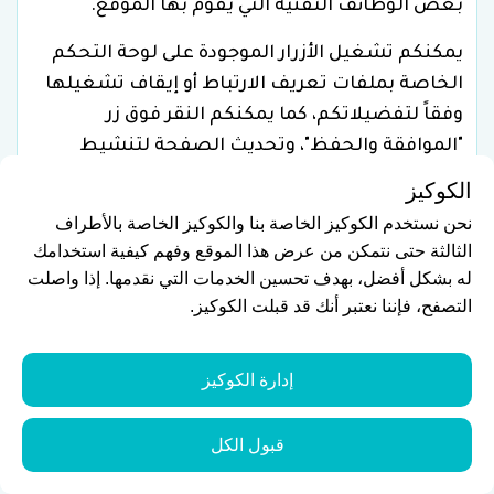
بعض الوظائف التقنية التي يقوم بها الموقع.
يمكنكم تشغيل الأزرار الموجودة على لوحة التحكم
الخاصة بملفات تعريف الارتباط أو إيقاف تشغيلها
وفقاً لتفضيلاتكم، كما يمكنكم النقر فوق زر
"الموافقة والحفظ"، وتحديث الصفحة لتنشيط
إعداداتكم.
الكوكيز
نحن نستخدم الكوكيز الخاصة بنا والكوكيز الخاصة بالأطراف
يمكنكم ضبط متصفح الويب الخاص بكم، لحظر
الثالثة حتى نتمكن من عرض هذا الموقع وفهم كيفية استخدامك
ملفات تعريف الارتباط لجميع المواقع أو مواقع
له بشكل أفضل، بهدف تحسين الخدمات التي نقدمها. إذا واصلت
محددة، أو لتنبيهكم عند إنشاء ملف تعريف ارتباط،
التصفح، فإننا نعتبر أنك قد قبلت الكوكيز.
أو لحظر ملفات تعريف الارتباط الخاصة بأطراف
ثالثة، أو للتعامل مع جميع ملفات تعريف الارتباط
كملفات تعريف ارتباط للجلسة. كذلك يتيح لكم
إدارة الكوكيز
المتصفح القيام بحذف ملفات تعريف الارتباط، أو
الاطلاع على قائمة ملفات تعريف الارتباط المخزنة
قبول الكل
فيه، من أجل الحصول على معلومات تفصيلية عن