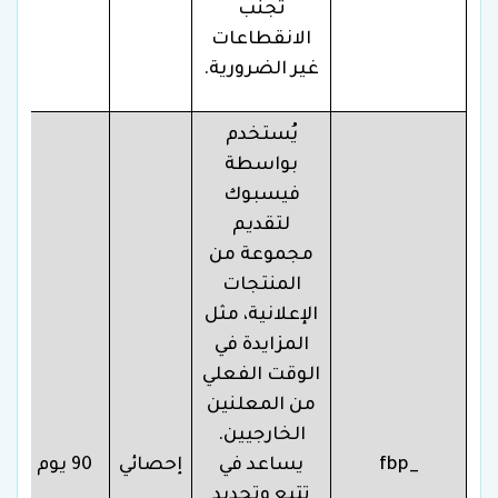
تجنب
الانقطاعات
غير الضرورية.
يُستخدم
بواسطة
فيسبوك
لتقديم
مجموعة من
المنتجات
الإعلانية، مثل
المزايدة في
الوقت الفعلي
من المعلنين
الخارجيين.
_fbp
يساعد في
إحصائي
90 يوم
تتبع وتحديد