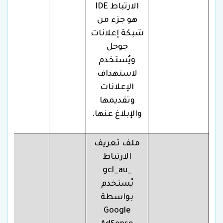
الارتباط IDE
هو جزء من
شبكة إعلانات
جوجل
ويُستخدم
لاستهداف
الإعلانات
وتقديمها
والإبلاغ عنها.
ملف تعريف
الارتباط
_gcl_au
يُستخدم
بواسطة
Google