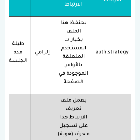
الارتباط
الارتباط
يحتفظ هذا
الملف
بخيارات
طيلة
المستخدم
auth.strategy
إلزامي
مدة
المتعلقة
الجلسة
بالأوامر
الموجودة في
الصفحة
يعمل ملف
تعريف
الارتباط هذا
على تسجيل
معرف (هوية)