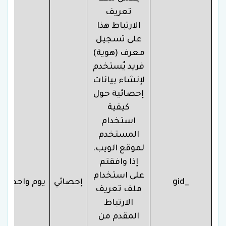
تعريف
الارتباط هذا
على تسجيل
معرف (هوية)
فريد يُستخدم
لإنشاء بيانات
إحصائية حول
كيفية
استخدام
المستخدم
لموقع الويب.
إذا وافقتم
على استخدام
_gid
إحصائي
يوم واحد
ملف تعريف
الارتباط
المقدم من