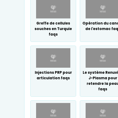
Greffe de cellules
Opération du can
souches en Turquie
de l'estomac fa
faqs
Injections PRP pour
Le système Renuv
articulation faqs
J-Plasma pour
retendre la pea
faqs