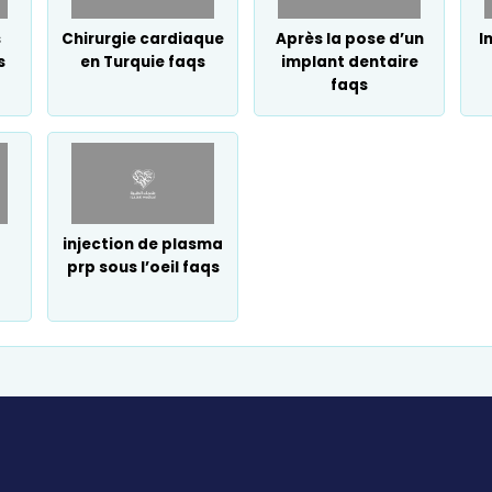
s
Chirurgie cardiaque
Après la pose d’un
I
s
en Turquie faqs
implant dentaire
faqs
injection de plasma
prp sous l’oeil faqs