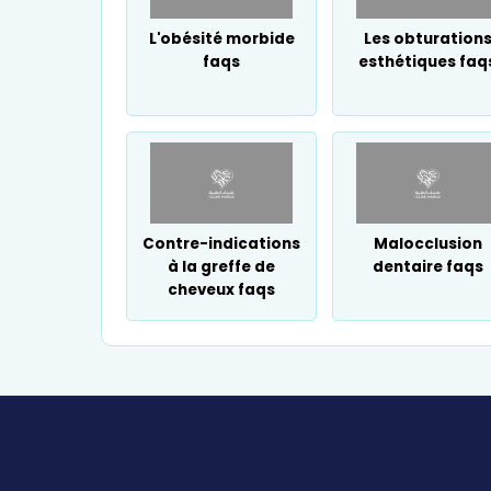
L'obésité morbide
Les obturation
faqs
esthétiques faq
Contre-indications
Malocclusion
à la greffe de
dentaire faqs
cheveux faqs