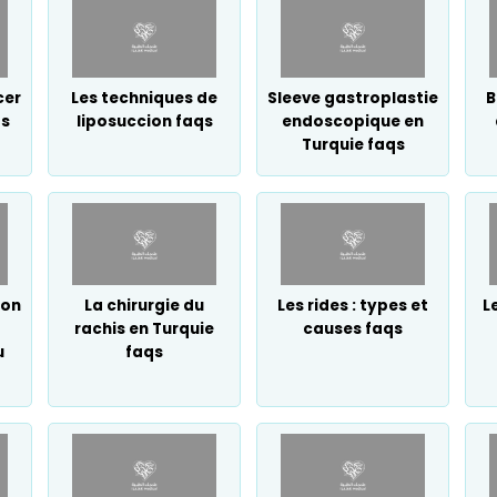
cer
Les techniques de
Sleeve gastroplastie
B
qs
liposuccion faqs
endoscopique en
Turquie faqs
ion
La chirurgie du
Les rides : types et
L
rachis en Turquie
causes faqs
u
faqs