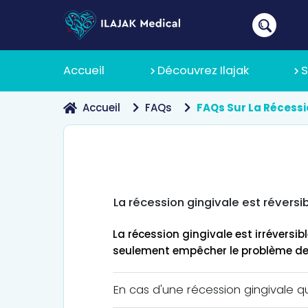
Accueil
Découvrez Ilajak
S
Accueil
FAQs
FAQs Sur La Récessi
À Propos
Pourquoi 
La récession gingivale est réversi
Politique
La récession gingivale est irréversib
seulement empêcher le problème de
En cas d'une récession gingivale qu