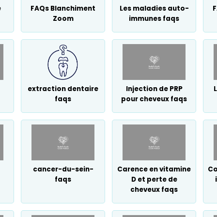
e
FAQs Blanchiment
Les maladies auto-
F
Zoom
immunes faqs
extraction dentaire
Injection de PRP
L
faqs
pour cheveux faqs
cancer-du-sein-
Carence en vitamine
Co
faqs
D et perte de
cheveux faqs