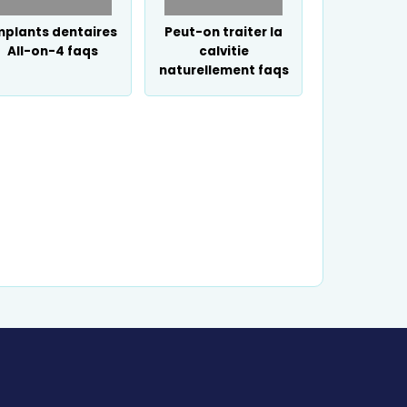
mplants dentaires
Peut-on traiter la
All-on-4 faqs
calvitie
naturellement faqs