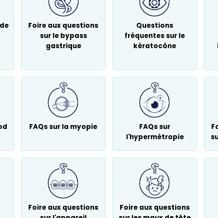
 de
Foire aux questions
Questions
sur le bypass
fréquentes sur le
gastrique
kératocône
od
FAQs sur la myopie
FAQs sur
F
l'hypermétropie
su
Foire aux questions
Foire aux questions
sur l'appareil
sur les maux de tête