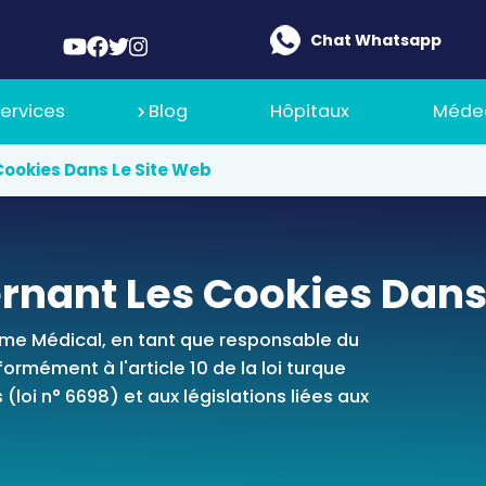
Chat Whatsapp
ervices
Blog
Hôpitaux
Méde
ookies Dans Le Site Web
 De Nous
rnant Les Cookies Dans
Ilajak Médical
 De Recrutement
isme Médical, en tant que responsable du
rmément à l'article 10 de la loi turque
(loi n° 6698) et aux législations liées aux