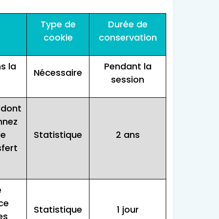
Type de
Durée de
cookie
conservation
s la
Pendant la
Nécessaire
session
 dont
onnez
le
Statistique
2 ans
fert
e
ce
Statistique
1 jour
es