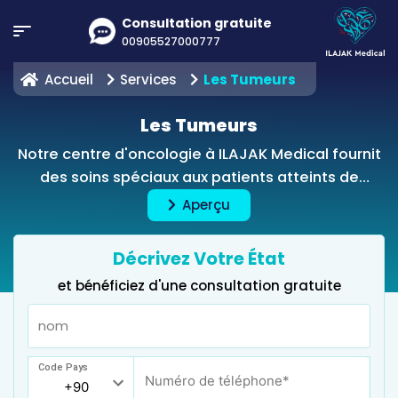
Consultation gratuite
00905527000777
Accueil
Services
Les Tumeurs
Les Tumeurs
Notre centre d'oncologie à ILAJAK Medical fournit
des soins spéciaux aux patients atteints de
tumeurs. Notre mission à ILAJAK est d'aider à
Aperçu
soigner le cancer en offrant des services de
diagnostic et de traitement comprennant:
Décrivez Votre État
l'imagerie avancée, la chirurgie oncologique
et bénéficiez d'une consultation gratuite
spécialisée, l'immunothérapie et la radiothérapie,
par une équipe multidisciplinaire spécialisée.
Code Pays