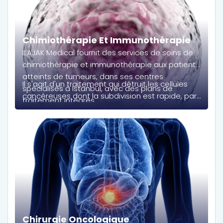
Chimiothérapie Et Immunothérapie
ILAJAK Medical fournit des services de soins de
chimiothérapie et immunothérapie aux patients
atteints de tumeurs, dans ses centres
Il s'agit d'un traitement qui détruit les cellules
spécialisés à Istanbul, avec des plans de
cancéreuses dont la subdivision est rapide, par
traitement intégrés.
rapport à la plupart des cellules de l'organisme.
Chirurgie Oncologique