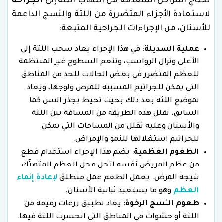
تحتاج المراحل المتقدمة من التهاب اللثة إلى
الجراحة
لاستعادة الأجزاء المتضررة من اللثة والنسج الداعمة
للأسنان، من الإجراءات الجراحية المتبعة:
عملية السديلة
: في هذا الإجراء يعاد سحب اللثة إلى
الأعلى وتزال الرواسب، وتنعم السطوح غير المنتظمة
للعظم المتضرر في بعض الحالات للحد من المناطق
التي يمكن للجراثيم المسببة للمرض ولوجها، ويعاد
تموضع اللثة بعد ذلك بحيث تحيط بجذر السن كما
السابق. تقلل هذه الطريقة من المسافة بين اللثة
والأسنان وعليه تقلل من المساحات التي يمكن
للجراثيم استغلالها للنمو والإمراض.
الطعوم العظمية
: يضم هذا الإجراء استخدام قطع
من عظم المريض نفسه لتحل محل العظم المتهتّك
نتيجة المرض. يعمل الطعم عمل منطلق
لإعادة إنماء
العظم
وهو ما يستعيد ثباتية الأسنان.
طعوم النسج الرخوة
: يعاد تطبيق زرعات رقيقة من
اللثة أو حشوات في المناطق التي انحسرت اللثة فيها.