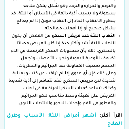
والتوذم والحرارة والنزف، وهو شكل يمكن علاجه
بسهولة ولا يسبب أذية دائمة في الأسنان أو اللثة. قد
يتطور الالتهاب الحاد إلى التهاب مزمن إذا لم يعالج
بشكل صحيح أو إذا أهملت معالجته.
التهاب اللثة عند مريض السكر:
من الممكن أن يكون
التهاب اللثة أشد وأكثر حدة إذا كان المريض مصابًا
بالسكري، ذلك بأن مستويات السكر المرتفعة في الدم
تضعف الأوعية الدموية وتخرب الأعصاب وتجعل
الجسم ضعيف المقاومة ضد الجراثيم والفطريات.
وعلى ذلك فإن أي عدوى إذا لم تراقب عن كثب وبعناية
شديدة لدى مريض السكري فقد تتفاقم إلى أذية شديدة.
وكذلك تساعد كميات السكر المرتفعة في لعاب
المريض على تهيئة وسط مناسب لنمو الجراثيم
والفطور في الفم وإحداث النخور والالتهاب اللثوي.
اقرأ أكثر:
أشهر أمراض اللثة: الأسباب وطرق
العلاج