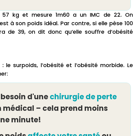
t 57 kg et mesure 1m60 a un IMC de 22. On
st à son poids idéal. Par contre, si elle pèse 100
a de 39, on dit donc qu’elle souffre d’obésité
: le surpoids, l’obésité et l’obésité morbide. Le
er:
 besoin d'une
chirurgie de perte
n médical – cela prend moins
une minute!
e poids
affecte votre santé
ou