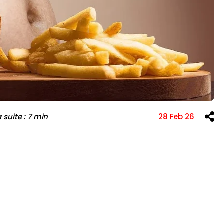
e l'infertilité et
FIV
Greffe de cheveux
a suite : 7 min
28 Feb 26
)