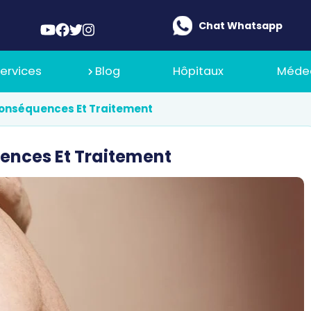
Chat Whatsapp
ervices
Blog
Hôpitaux
Méde
 Conséquences Et Traitement
 De Nous
uences Et Traitement
Ilajak Médical
 De Recrutement