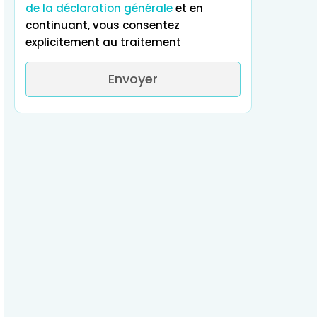
de la déclaration générale
et en
continuant, vous consentez
explicitement au traitement
Envoyer
Qu'attendez-vous de votre
expérienc
Excellents résultats médicaux
Qualité abor
Chirurgie
Tout ce qui précèd
Stations
Traitement de
orthopédique e
thermales
l'infertilité
de la colonne
vertébrale