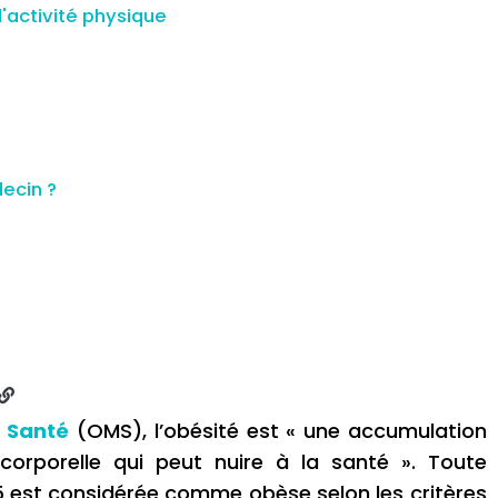
'activité physique
decin ?
a Santé
(OMS), l’obésité est « une accumulation
orporelle qui peut nuire à la santé ». Toute
5 est considérée comme obèse selon les critères