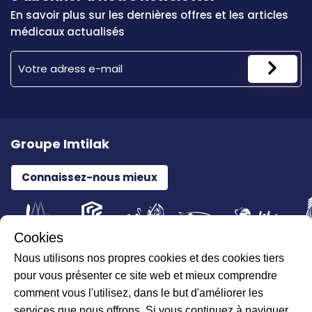
En savoir plus sur les dernières offres et les articles
médicaux actualisés
Groupe Imtilak
Connaissez-nous mieux
Cookies
Nous utilisons nos propres cookies et des cookies tiers
Tous droits réservés pour ILAJAK Medical © 2026
pour vous présenter ce site web et mieux comprendre
comment vous l'utilisez, dans le but d'améliorer les
services que nous offrons. Si vous continuez à naviguer,