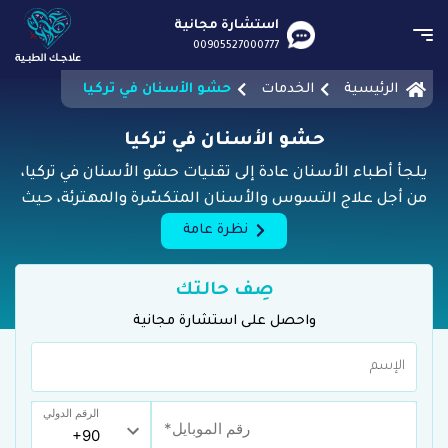
استشارة مجانية
00905527000777
الرئيسية
الخدمات
حشو الأسنان في تركيا
حشو الأسنان في تركيا
يلجأ أطباء الأسنان عادة إلى تقنيات حشو الأسنان في تركيا،
من أجل علاج التسوس والأسنان المتكسّرة والمهترئة، حيث
يقوم طبيب الأسنان بإزالة المنطقة المصابة بالتسوّس،
نظرة عامة
وحشو الحفرة بعد ذلك، باستخدام موادّ مختلفة بعد تنظيف
السنِّ، لإعادته إلى شكله الأصليّ ووظيفته الطبيعيّة، ومنع
صِف حالتك
التسوس الذي قد ينتج عن وجود حفر بالأسنان.
واحصل على استشارة مجانية
الرقم الدولي