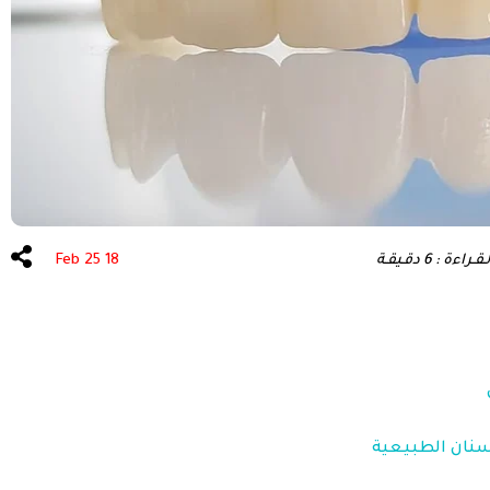
أطفال الأنابيب في
تركيا
زراعة الشعر
ءة : 6 دقـيقـة
18 Feb 25
أسنان الطبيعية