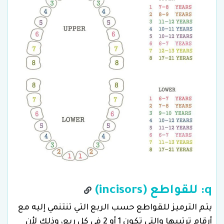
q: للقواطع (incisors)
يتم الترميز للقواطع حسب الربع التي تنتنمي إليه مع
أرقام ترتيبها والتي تكون 1 أو 2 في كل ربع، وذلك لأن