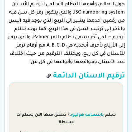
حول العالم، وأهمها النظام العالمي لترقيم الأسنان
ISO numbering system، والذي يتكون رمز كل سن فيه
من رقمين أحدهما يشير إلى الربع الذي يوجد فيه السن
والآخر إلى ترتيب السن في هذا الربع. كما يوجد نظام
ترقيم عالمي آخر يسمى نظام بالمر Palmer، والذي يرمز
إلى الأرباع بأحرف أبجدية هي A, B, C, D مع أرقام ترمز
للأسنان في كل ربع. ويختلف الترقيم من حيث اختلاف
عدد الأسنان ومواقعها وأنواعها في كل من:
ترقيم الاسنان الدائمة
تحلم
بابتسامة هوليود
؟ تحقق منها الآن بخطوات
بسيطة!
هل