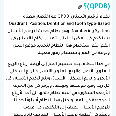
(QPDB)؟
نظام ترقيم الأسنان QPDB هو اختصار معناه
Quadrant, Position, Dentition and tooth type-Based
Numbering System. وهو نظام حديث لترقيم الأسنان
يستخدم في بعض البلدان لتعيين أرقام للأسنان في
الفم. يتم استخدام هذا النظام لتحديد موقع السن
ونوعه في الفم باستخدام رموز معينة.
في هذا النظام، يتم تقسيم الفم إلى أربعة أرباع (الربع
العلوي الأيمن، والربع العلوي الأيسر، والربع السفلي
الأيمن، والربع السفلي الأيسر)، ويتم ترقيم الأسنان في
كل ربع وفق موقعها ونوعها. ويرمز كل من الأحرف
الأربعة المذكورة في اسم نظام qpdb إلى أحد الأرباع
الموجودة في الفم. ويمثل هذا النظام أسلوبًا حديثًا
لترقيم الأسنان، يهدف إلى التخلص من عيوب
ومشاكل أنظمة ترقيم الأسنان السابقة له، ولجعل