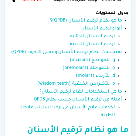
26.97K
وقـت الـقـراءة : 5 دقـيقـة
24 Oct 24
جدول المحتويات
ما هو نظام ترقيم الأسنان (QPDB)؟
أنواع ترقيم الأسنان
ترقيم الاسنان الدائمة
ترقيم الاسنان اللبنية
تقسيمات نظام ترقيم الأسنان ومعنى الأحرف (QPDB)
q: للقواطع (incisors)
p: للضواحك (premolars)
d: للأرحاء (molars)
b: للأضراس الخلفية (wisdom teeth)
ما هي استخدامات نظام ترقيم الأسنان؟
أمثلة عن ترقيم الأسنان حسب نظام QPDB
لخدمات علاج الأسنان في تركيا استشر علاجك
الطبية
ما هو نظام ترقيم الأسنان