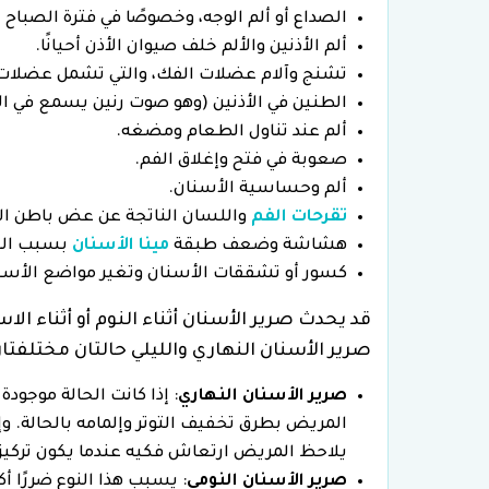
الصداع أو ألم الوجه، وخصوصًا في فترة الصباح 
ألم الأذنين والألم خلف صيوان الأذن أحيانًا.
تشنج وآلام عضلات الفك، والتي تشمل عضلات 
الطنين في الأذنين (وهو صوت رنين يسمع في الأ
ألم عند تناول الطعام ومضغه.
صعوبة في فتح وإغلاق الفم.
ألم وحساسية الأسنان.
تقرحات الفم
واللسان الناتجة عن عض باطن ال
هشاشة وضعف طبقة
مينا الأسنان
بسبب الض
كسور أو تشققات الأسنان وتغير مواضع الأسنان
قد يحدث صرير الأسنان أثناء النوم أو أثناء ال
صرير الأسنان النهاري والليلي حالتان مختلفتان
صرير الأسنان النهاري
: إذا كانت الحالة موجود
المريض بطرق تخفيف التوتر وإلمامه بالحالة. و
يلاحظ المريض ارتعاش فكيه عندما يكون تركيزه
صرير الأسنان النومي
: يسبب هذا النوع ضررًا 