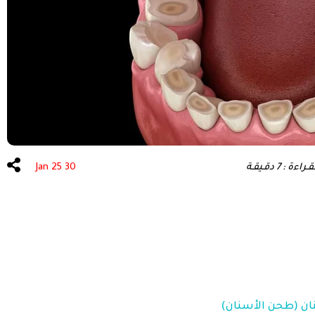
عة الشعر
علاج الأسنان
ة : 7 دقـيقـة
30 Jan 25
ن (طحن الأسنان)