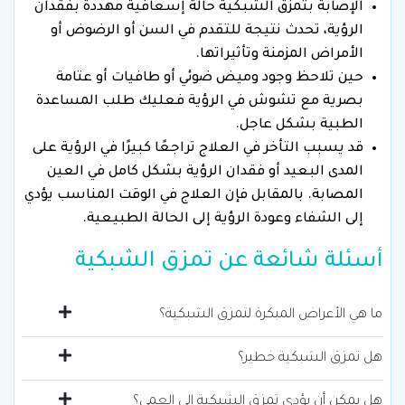
الإصابة بتمزق الشبكية حالة إسعافية مهددة بفقدان
الرؤية، تحدث نتيجة للتقدم في السن أو الرضوض أو
الأمراض المزمنة وتأثيراتها.
حين تلاحظ وجود وميض ضوئي أو طافيات أو عتامة
بصرية مع تشوش في الرؤية فعليك طلب المساعدة
الطبية بشكل عاجل.
قد يسبب التأخر في العلاج تراجعًا كبيرًا في الرؤية على
المدى البعيد أو فقدان الرؤية بشكل كامل في العين
المصابة. بالمقابل فإن العلاج في الوقت المناسب يؤدي
إلى الشفاء وعودة الرؤية إلى الحالة الطبيعية.
أسئلة شائعة عن تمزق الشبكية
ما هي الأعراض المبكرة لتمزق الشبكية؟
قد لا يترافق تمزق الشبكية مع أعراض في المرحلة
هل تمزق الشبكية خطير؟
المبكرة، كما أنه قد يسبب ظهور الوميض الضوئي
نعم، تمزق الشبكية حالة طبية طارئة وخطيرة لأنها
هل يمكن أن يؤدي تمزق الشبكية إلى العمى؟