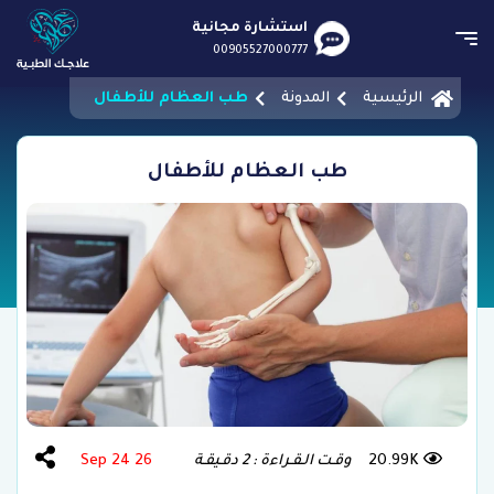
استشارة مجانية
00905527000777
الرئيسية
المدونة
طب العظام للأطفال
طب العظام للأطفال
20.99K
وقـت الـقـراءة : 2 دقـيقـة
26 Sep 24