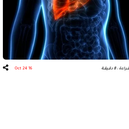
عة الشعر
علاج الأسنان
 : 8 دقـيقـة
16 Oct 24