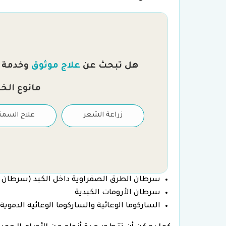
هل تبحث عن
علاج موثوق
وخدمة را
مانوع الخ
علاج العقم والتلقيح
زراعة الشعر
علاج السمن
الصناعي
سرطان الطرق الصفراوية داخل الكبد (سرطان ال
سرطان الأرومات الكبدية
الساركوما الوعائية والساركوما الوعائية الدموية ngiosarcoma and hemangiosarcoma