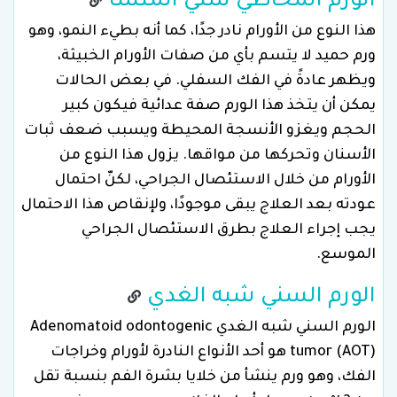
الورم المخاطي سني المنشأ
هذا النوع من الأورام نادر جدًا، كما أنه بطيء النمو، وهو
ورم حميد لا يتسم بأي من صفات الأورام الخبيثة،
ويظهر عادةً في الفك السفلي. في بعض الحالات
يمكن أن يتخذ هذا الورم صفة عدائية فيكون كبير
الحجم ويغزو الأنسجة المحيطة ويسبب ضعف ثبات
الأسنان وتحركها من مواقها. يزول هذا النوع من
الأورام من خلال الاستئصال الجراحي، لكنّ احتمال
عودته بعد العلاج يبقى موجودًا، ولإنقاص هذا الاحتمال
يجب إجراء العلاج بطرق الاستئصال الجراحي
الموسع.
الورم السني شبه الغدي
الورم السني شبه الغدي Adenomatoid odontogenic
tumor (AOT) هو أحد الأنواع النادرة لأورام وخراجات
الفك، وهو ورم ينشأ من خلايا بشرة الفم بنسبة تقل