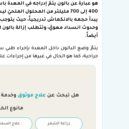
هو عبارة عن بالون يتمّ إدراجه في المعدة با
يبدأ حجمه بالانكماش تدريجياً، حيث يتوجب 
وحدوث انسداد معويّ، وتتطلب إزالة بالون ال
أيضاً
.
يتمّ وضع البالون داخل المعدة بإجراء طبي بس
جراحية، كما هو الحال في غيرها من إجراءات عل
هل تبحث عن
علاج موثوق
وخدمة را
مانوع الخ
علاج العقم والتلقيح
زراعة الشعر
علاج السمن
الصناعي