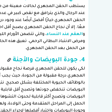
يستطب الحقن المجهري لحالات معينة من مش
عند الرجال والذي يترافق مع نقص كبير في عدد 
الحقن المجهري خيارًا أفضل أيضًا عند وجود 
معًا. إلا أن نجاح الحقن المجهري يصبح أقل 
و
العقم عند النساء
، والتي تتضمن الأورام ال
ومرض الانتباذ البطاني الرحمي. تعيق هذه الحا
من الحمل بعد الحقن المجهري.
4. جودة البويضات والأجنة
لكي يكون للحقن المجهري فرصة نجاح مقبولة
المجهري درجة مقبولة من الجودة، حيث يجب أن
بالوظائف الحيوية المختلفة بشكل صحيح. نتيج
البويضات تنخفض جودتها وتصبح أقل قابلية ل
البويضات وتصبح أكثر قابلية لحدوث التشوهات
الحمل إلى المراحل المتقدمة وحتى الولادة، 
وجودة البويضات واختيار أفضلها لإجراء الحقن