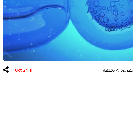
عة الشعر
علاج الأسنان
ءة : 7 دقـيقـة
11 Oct 24