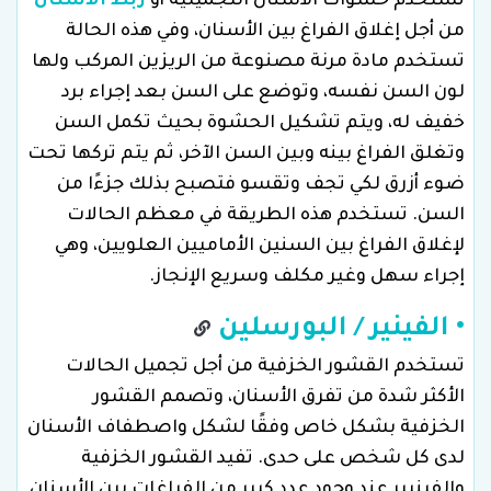
تستخدم حشوات الأسنان التجميلية أو
ربط الأسنان
من أجل إغلاق الفراغ بين الأسنان، وفي هذه الحالة
تستخدم مادة مرنة مصنوعة من الريزين المركب ولها
لون السن نفسه، وتوضع على السن بعد إجراء برد
خفيف له، ويتم تشكيل الحشوة بحيث تكمل السن
وتغلق الفراغ بينه وبين السن الآخر، ثم يتم تركها تحت
ضوء أزرق لكي تجف وتقسو فتصبح بذلك جزءًا من
السن. تستخدم هذه الطريقة في معظم الحالات
لإغلاق الفراغ بين السنين الأماميين العلويين، وهي
إجراء سهل وغير مكلف وسريع الإنجاز.
• الفينير / البورسلين
تستخدم القشور الخزفية من أجل تجميل الحالات
الأكثر شدة من تفرق الأسنان، وتصمم القشور
الخزفية بشكل خاص وفقًا لشكل واصطفاف الأسنان
لدى كل شخص على حدى. تفيد القشور الخزفية
والفينيير عند وجود عدد كبير من الفراغات بين الأسنان