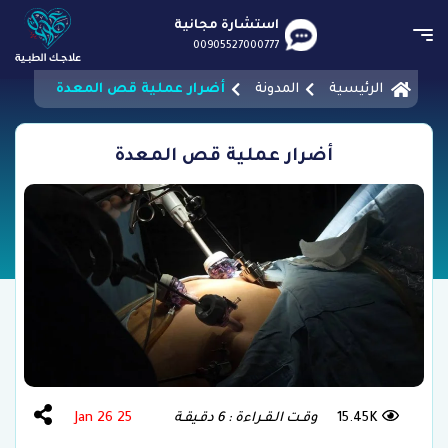
استشارة مجانية
00905527000777
الرئيسية
المدونة
أضرار عملية قص المعدة
أضرار عملية قص المعدة
15.45K
وقـت الـقـراءة : 6 دقـيقـة
25 Jan 26