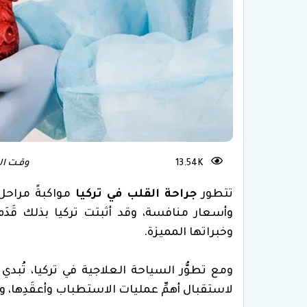
زراعة الشعر
علاج
13.54K
وقـت الـقـراء
تتطور
جراحة القلب في تركيا
مواكبةً مراحل 
وأسعار منافسة، وقد أثبتت تركيا بذلك قَدَ
وخبراتها المميزة.
ومع تطوُّر السياحة العلاجية في تركيا، تُب
لاستقبال أهمِّ عمليات الاستطباب وأعقَدِها، 