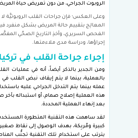
الروبوت الجراحي، من دون تعريض حياة المريض
وعلى العكس؛ فإن جراحات القلب الروبوتيَّة لا ت
المعالِج بتقييم حالة المريض بشكل منفرد فيما إ
الفحص السريري، وأخذِ التاريخ الصحّي المفصَّل
إجراؤها، ودراسة مدى ملاءمتها.
إجراء جراحة القلب في ترك
ومن الجدير بالذكر أيضاً، أنه في عمليات الق
بالعملية، بينما لا يتم إيقاف نبض القلب في
م
عمله بينما يتم التدخل الجراحي عليه باستخدا
هذه العملية إصلاح صمام، أو استبداله بآخر ص
بعد إنهاء العملية المحددة.
لقد ساهمت هذه التقنية المتطورة المستخد
كبيرة ومُربِكة، بهدف الوصول إلى نقاط صغير
يترتب على استخدام تلك التقنية تجنُّب المناط