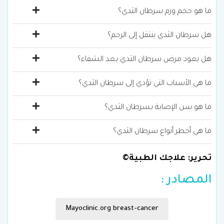
ما هو حجم ورم سرطان الثدي؟
هل سرطان الثدي ينتقل إلى الرحم؟
هل يعود مرض سرطان الثدي بعد الشفاء؟
ما هي الأسباب التي تؤدي إلى سرطان الثدي؟
يمكن أن يحدث سرطان الثدي بسبب مجموعة من
ما هو سن الإصابة بسرطان الثدي؟
العوامل التي تشمل الوراثة، العوامل الهرمونية، العمر
ما هي أخطر أنواع سرطان الثدي؟
(زيادة الخطر مع التقدم في العمر)، التاريخ العائلي
للسرطان، نمط الحياة. لمزيد من المعلومات حول
تحرير: علاجك الطبية©
أسباب سرطان الثدي
، يمكنك الاطلاع على مقالتنا
المتخصصة حول هذا الموضوع.
المصادر :
أنواع سرطان
Mayoclinic.org breast-cancer
الثدي وعلاجه