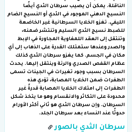
الناقلة. يمكن أن يصيب سرطان الثدي أيضًا
النسيج الدهني الموجود في الثدي أو النسيج الضام
الليفي. تغزو الخلايا السرطانية غير الخاضعة
للضبط نسيج الثدي السليم وتنتشر ضمنه،
وتنتقل إلى العقد اللمفاوية المجاورة في الإبط
والصدر وعندها ستمتلك القدرة على الذهاب إلى أي
مكان في الجسم. كما يغزو سرطان الثدي كذلك
عظام القفص الصدري والرئة وينتقل إليها. يحدث
السرطان بسبب وجود تغيرات في الجينات تسمى
الطفرات ضمن الخلايا المصابة، تؤدي هذه
الطفرات إلى امتلاك الخلايا المصابة قدرةً غير
محدودة على التكاثر والانقسام وهو ما يتخذ شكل
السرطان. وإن سرطان الثدي هو ثاني أكثر الأورام
حدوثًا عند النساء بعد سرطان الجلد.
سرطان الثدي بالصور