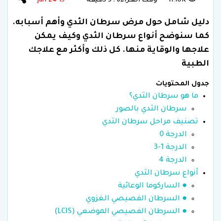
11.10K
وقـت الـقـراءة : 9 دقـيقـة
15 Jan 24
دليل شامل حول مرض سرطان الثدي وأهم أسبابه.
كما سنوضح أنواع سرطان الثدي وكيف يمكن
علاجها والوقاية منها. كل ذلك وأكثر مع علاجك
الطبية
جدول المحتويات
ما هو سرطان الثدي؟
سرطان الثدي بالصور
تصنيف مراحل سرطان الثدي
الدرجة 0
الدرجة 1-3
الدرجة 4
أنواع سرطان الثدي
● الساركوما الوعائية
● السرطان الفصيصي الغزوي
● السرطان الفصيصي الموضعي (LCIS)