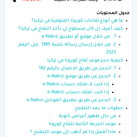
21.37K
وقـت الـقـراءة : 6 دقـيقـة
27 Feb 26
جدول المحتويات
ما هي أنواع لقاحات كورونا المتوفرة في تركيا؟
كيف أعرف إن كان مسموح لي بأخذ اللقاح في تركيا؟
1 . من خلال موقع أو تطبيق e–Nabız
2. من خلال إرسال رسالة نصية SMS على الرقم
2023
كيفية حجز موعد لقاح كورونا في تركيا
1. الحجز عن طريق الاتصال بالرقم 182
2. الحجز عن طريق موقع e–Nabız
إذا كنت لا تملك حساب e–Nabız
إذا كنت تملك حساب e–Nabız
3. الحجز عن طريق تطبيق الموبايل e–Nabız
خطوات ما بعد التلقيح
في حال ظهور أعراض ثانوية
موعد الجرعة الثانية للقاح كورونا
ماذا أفعل إذا لم أذهب إلى موعد التلقيح ؟