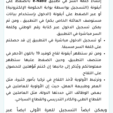
إنشاء كلمة السر في تطبيق
e–Nabız
بالضغط على
أيقونة (التسجيل بواسطة بوابة الحكومة الإلكترونية)
أو عبر الضغط على أيقونة (الدخول بإستخدام بيانات
مستوصف العائلة الخاص بكم) في التطبيق ، ومن ثم
يمكن تسجيل الدخول عبر كتابة رقم الوطني وكلمة
السر مباشرة في التطبيق.
أو تسجيل الدخول مباشرة في التطبيق إن قد حصلتم
على كلمة السر مسبقا.
ومن تم ستظهر أيقونة لقاح كوفيد 19 باللون الأحمر في
منتصف التطبيق، وحين الضغط عليها ستظهر
معلوماتكم ويُذكر إلى جانبها إن كنتم مُؤهلين للحصول
على اللقاح.
وترتبط الأولوية لأخذ اللقاح في تركيا بأمور كثيرة، مثل
العمر وطبيعة العمل، حيث إن الأولوية للعاملين في
بعض الوظائف التي حددتها الدولة، مثل العاملين في
القطاع الطبي والكادر التدريسي والقطاع السياحي.
ويمكن ايضاً التسجيل للمرة الأولى ايضاً عبر