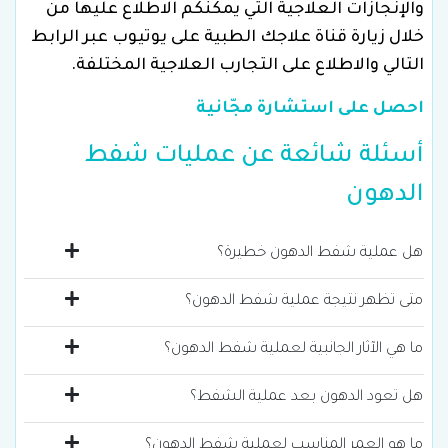
والإنجازات العلاجية التي يمكنكم الاطلاع عليها من
خلال زيارة قناة علاجك الطبية على يوتيوب عبر الرابط
التالي والاطلاع على التجارب العلاجية المختلفة.
احصل على استشارة مجّانية
أسئلة شائعة عن عمليات شفط
الدهون
هل عملية شفط الدهون خطيرة؟
لا، لا تعتبر عملية شفط الدهون خطيرة إذا أجريت
متى تظهر نتيجة عملية شفط الدهون؟
بشكل مناسب وتقنية مناسبة مع التحضير الكافي
يعتبر إجراء شفط الدهون طريقة سريعة للتخلص
ما هي الآثار الجانبية لعملية شفط الدهون؟
والفحص الشامل قبل العملية والعناية المناسبة
من الوزن الزائد، إذ تصبح النتائج واضحة خلال 3 أشهر
بعدها.
قد تسبب عملية شفط الدهون عدة آثار جانبية مثل
هل تعود الدهون بعد عملية الشفط؟
بعد العملية ويستمر التحسن حتى بلوغ الشكل
النزيف والندوب والتصبغات في الجلد، وكذلك
النهائي بعد ذلك بفترة قصيرة.
في الحالة الطبيعية يكون عدد الخلايا الدهنية ثابتا
ما هو العمر المناسب لعملية شفط الدهون؟