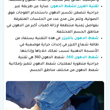
والترطيب الفائق يتم تفكيك تراكمات الدهون وسحبها.
تقنية الفيزر لشفط الدهون
: عبارة عن طريقة غير
جراحية تتضمن تكسير الدهون باستخدام الموجات فوق
الصوتية، وتتم على مدى عدد من الجلسات المتفرقة
بفواصل زمنية منتظمة لإزالة كميات أكبر من الدهون في
مناطق الجسم المختلفة.
شفط الدهون بالليزر
: في هذه التقنية يستفاد من
طاقة شعاع الليزر في إحداث حرارة موضعية في
الأنسجة الدهنية تسبب تفكك خلاياها وإذابتها.
شفط الدهون 360
: شفط الدهون 360 هي تقنية
جراحية متطورة لعمليات شفط الدهون تتميز بإمكانية
شفط الدهون من مختلف مناطق الجسم.