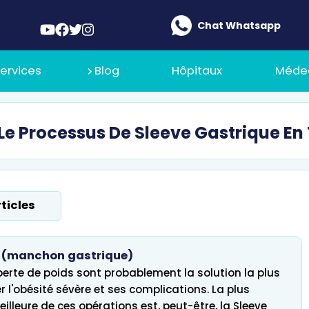
Chat Whatsapp
ervices
Blog
Hôpitaux
Méde
e Processus De Sleeve Gastrique En
 De Nous
Ilajak Médical
ticles
 De Recrutement
e (manchon gastrique)
perte de poids sont probablement la solution la plus
er l'obésité sévère et ses complications. La plus
illeure de ces opérations est, peut-être, la Sleeve