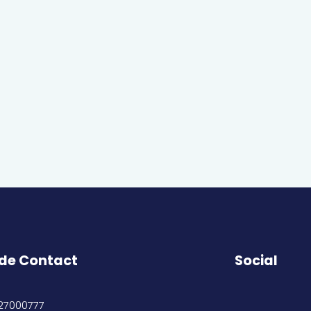
 de Contact
Social
27000777