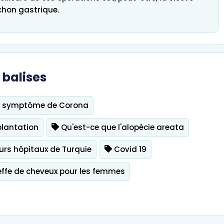
hon gastrique.
e l'infertilité et
balises
FIV
Greffe de cheveux
r symptôme de Corona
plantation
Qu'est-ce que l'alopécie areata
urs hôpitaux de Turquie
Covid 19
ffe de cheveux pour les femmes