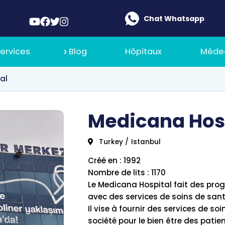
Chat Whatsapp
ervices
Blog
Hôpitaux
Méde
al
 De Nous
Medicana Hos
Ilajak Médical
Turkey
/
Istanbul
 De Recrutement
Créé en : 1992
Nombre de lits : 1170
Le Medicana Hospital fait des prog
avec des services de soins de san
Il vise à fournir des services de s
société pour le bien être des patien