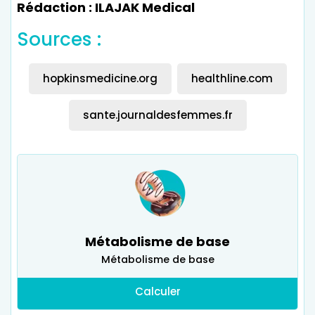
Rédaction : ILAJAK Medical
Sources :
Des médicaments contre la chute des
cheveux tels que le Minoxidil.
hopkinsmedicine.org
healthline.com
Des traitements topiques par injection
pour revitaliser les racines des cheveux.
sante.journaldesfemmes.fr
Greffes de cheveux pour corriger les zones
vides du cuir chevelu.
Métabolisme de base
Métabolisme de base
Calculer