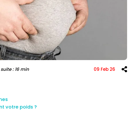
e l'infertilité et
FIV
Greffe de cheveux
a suite : 16 min
09 Feb 26
ones
nt votre poids ?