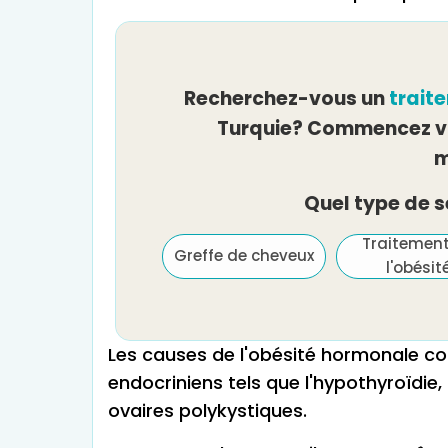
Recherchez-vous un
trait
Turquie? Commencez vo
m
Quel type de 
Traitement de
Traitemen
Greffe de cheveux
l'infertilité et FIV
l'obésit
Les causes de l'obésité hormonale c
endocriniens tels que l'hypothyroïdie
ovaires polykystiques.