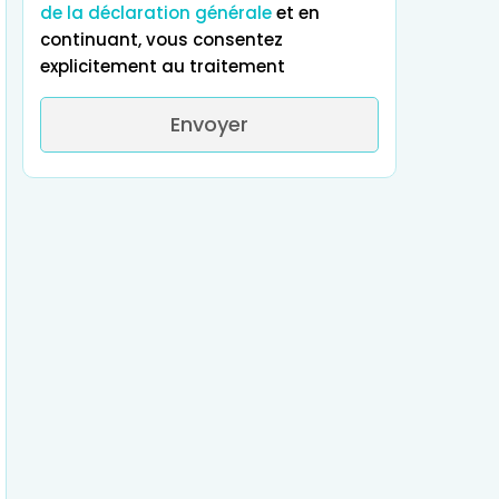
de la déclaration générale
et en
continuant, vous consentez
explicitement au traitement
Envoyer
Qu'attendez-vous de votre
expérienc
Excellents résultats médicaux
Qualité abor
Chirurgie
Tout ce qui précèd
Stations
Traitement de
orthopédique e
thermales
l'infertilité
de la colonne
vertébrale