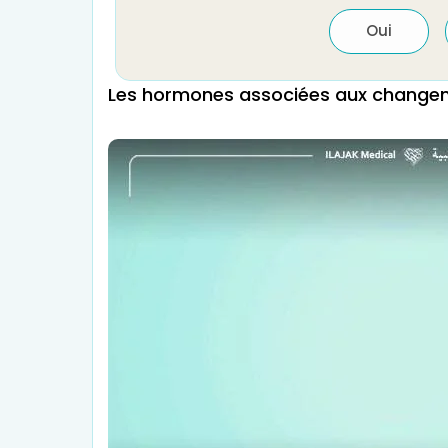
Oui
Les hormones associées aux changeme