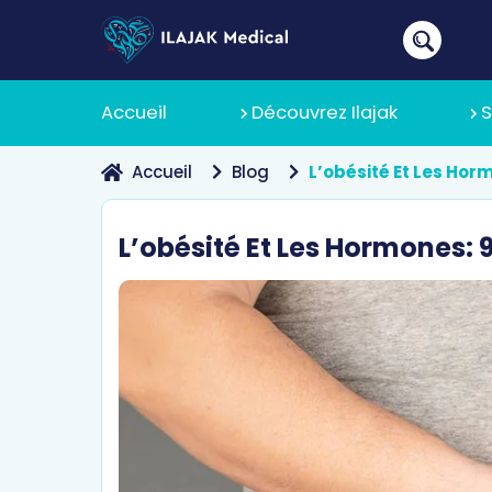
Accueil
Découvrez Ilajak
S
Accueil
Blog
L’obésité Et Les Hor
À Propos
L’obésité Et Les Hormones:
Pourquoi 
Politique