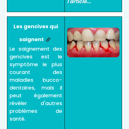
l'article...
Les gencives qui
saignent
Le saignement des
gencives est le
symptôme le plus
courant des
maladies bucco-
dentaires, mais il
peut également
révéler d'autres
problèmes de
santé.