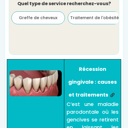
Quel type de service recherchez-vous?
Greffe de cheveux
Traitement de l'obésité
Récession
gingivale : causes
et traitements
C’est une maladie
parodontale où les
gencives se retirent
en laissant les