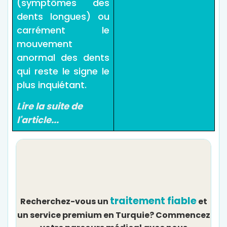
(symptômes des
dents longues) ou
carrément le
mouvement
anormal des dents
qui reste le signe le
plus inquiétant.
Lire la suite de
l'article...
traitement fiable
Recherchez-vous un
et
un service premium en Turquie? Commencez