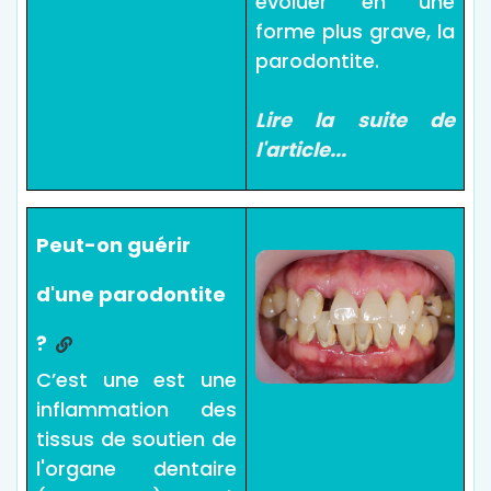
évoluer en une
forme plus grave, la
parodontite.
Lire la suite de
l'article...
Peut-on guérir
d'une parodontite
?
C’est une est une
inflammation des
tissus de soutien de
l'organe dentaire