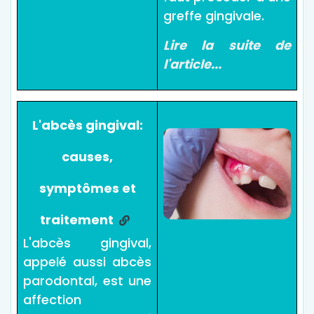
greffe gingivale.
Lire la suite de
l'article...
L'abcès gingival:
causes,
symptômes et
traitement
L'abcès gingival,
appelé aussi abcès
parodontal, est une
affection