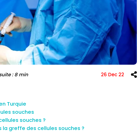
e l'infertilité et
FIV
Greffe de cheveux
 suite : 8 min
26 Dec 22
en Turquie
lules souches
cellules souches ?
la greffe des cellules souches ?