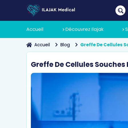
Accueil
Découvrez Ilajak
S
Accueil
Blog
Greffe De Cellules S
À Propos
Greffe De Cellules Souches 
Pourquoi 
Politique