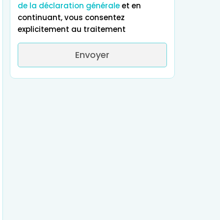
de la déclaration générale
et en
continuant, vous consentez
explicitement au traitement
Envoyer
Qu'attendez-vous de votre
expérienc
Excellents résultats médicaux
Qualité abor
Chirurgie
Tout ce qui précèd
Stations
Traitement de
orthopédique e
thermales
l'infertilité
de la colonne