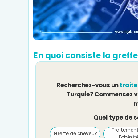
En quoi consiste la greff
Recherchez-vous un
trait
Turquie? Commencez vo
m
Quel type de 
Traitement de
Traitemen
Greffe de cheveux
l'infertilité et FIV
l'obésit