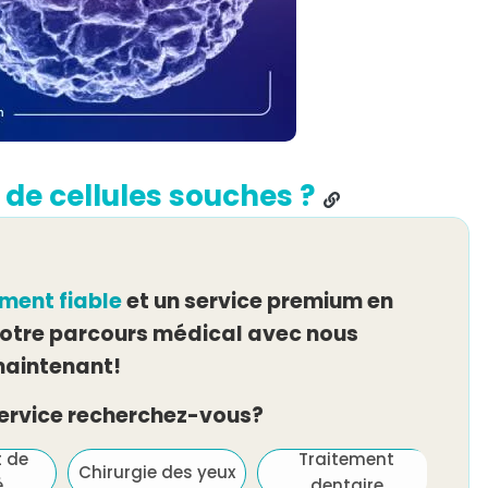
e de cellules souches ?
ement fiable
et un service premium en
tre parcours médical avec nous
aintenant!
service recherchez-vous?
t de
Traitement
Chirurgie des yeux
é
dentaire