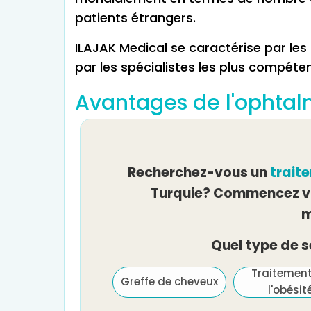
patients étrangers.
ILAJAK Medical se caractérise par les
par les spécialistes les plus compéten
Avantages de l'ophtal
Recherchez-vous un
trait
Turquie? Commencez vo
m
Quel type de 
Traitement de
Traitemen
Greffe de cheveux
l'infertilité et FIV
l'obésit