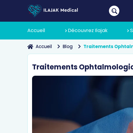
Accueil
Découvrez Ilajak
S
Accueil
Blog
Traitements Ophtalm
À Propos
Traitements Ophtalmologiqu
Pourquoi 
Politique