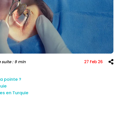
e l'infertilité et
FIV
Greffe de cheveux
a suite : 9 min
27 Feb 26
la pointe ?
uie
es en Turquie