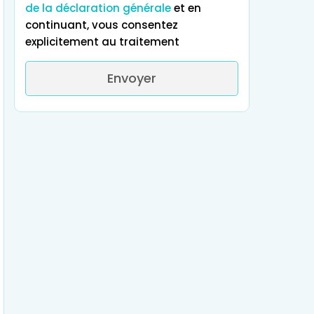
de la déclaration générale
et en
continuant, vous consentez
explicitement au traitement
Envoyer
Qu'attendez-vous de votre
expérienc
Excellents résultats médicaux
Qualité abor
Chirurgie
Tout ce qui précèd
Stations
Traitement de
orthopédique e
thermales
l'infertilité
de la colonne
vertébrale