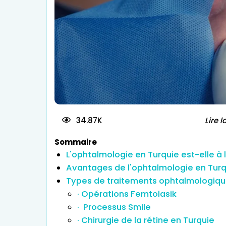
Traitement d
34.87K
Lire l
Sommaire
L'ophtalmologie en Turquie est-elle à 
Avantages de l'ophtalmologie en Turq
Types de traitements ophtalmologiqu
· Opérations Femtolasik
· Processus Smile
· Chirurgie de la rétine en Turquie