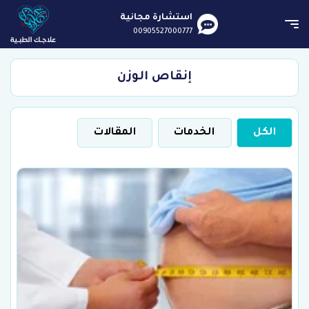
استشارة مجانية
00905527000777
إنقاص الوزن
الكل
الخدمات
المقالات