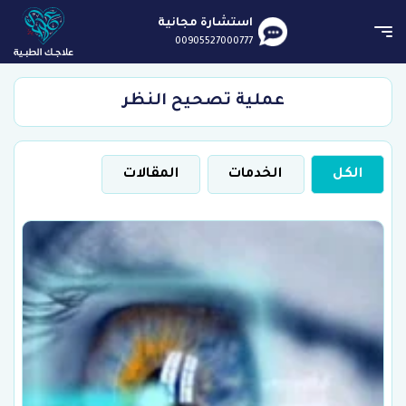
استشارة مجانية
00905527000777
عملية تصحيح النظر
الكل
الخدمات
المقالات