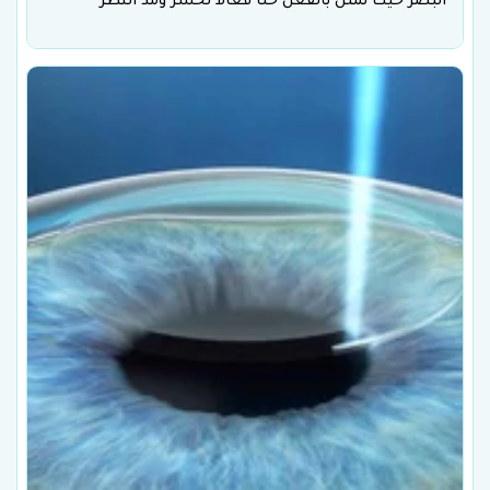
البصر حيث تمثل بالفعل حلّاً فعالاً لحسر ومدّ النظر